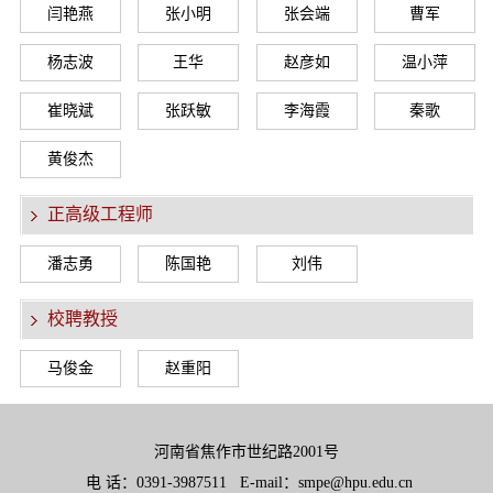
闫艳燕
张小明
张会端
曹军
杨志波
王华
赵彦如
温小萍
崔晓斌
张跃敏
李海霞
秦歌
黄俊杰
正高级工程师
潘志勇
陈国艳
刘伟
校聘教授
马俊金
赵重阳
河南省焦作市世纪路2001号
电 话：0391-3987511 E-mail：smpe@hpu.edu.cn