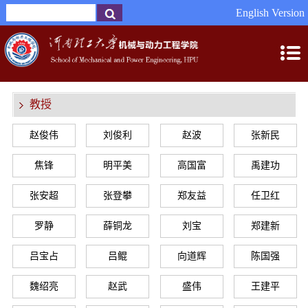
English Version
教授
赵俊伟
刘俊利
赵波
张新民
焦锋
明平美
高国富
禹建功
张安超
张登攀
郑友益
任卫红
罗静
薛铜龙
刘宝
郑建新
吕宝占
吕鲲
向道辉
陈国强
魏绍亮
赵武
盛伟
王建平