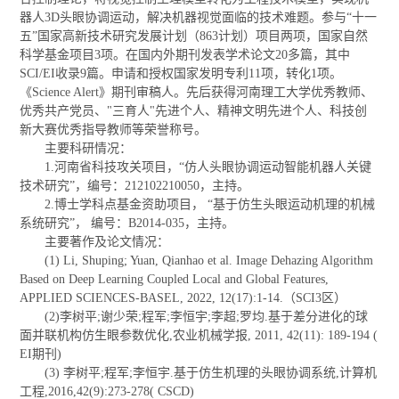
器人3D头眼协调运动，解决机器视觉面临的技术难题。参与“十一
五”国家高新技术研究发展计划（863计划）项目两项，国家自然
科学基金项目3项。在国内外期刊发表学术论文20多篇，其中
SCI/EI收录9篇。申请和授权国家发明专利11项，转化1项。
《Science Alert》期刊审稿人。先后获得河南理工大学优秀教师、
优秀共产党员、"三育人"先进个人、精神文明先进个人、科技创
新大赛优秀指导教师等荣誉称号。
主要科研情况：
1.河南省科技攻关项目，“仿人头眼协调运动智能机器人关键
技术研究”，编号：212102210050，主持。
2.博士学科点基金资助项目， “基于仿生头眼运动机理的机械
系统研究”， 编号：B2014-035，主持。
主要著作及论文情况：
(1) Li, Shuping; Yuan, Qianhao et al. Image Dehazing Algorithm
Based on Deep Learning Coupled Local and Global Features,
APPLIED SCIENCES-BASEL, 2022, 12(17):1-14.（SCI3区）
(2)李树平;谢少荣;程军;李恒宇;李超;罗均.基于差分进化的球
面并联机构仿生眼参数优化,农业机械学报, 2011, 42(11): 189-194 (
EI期刊)
(3) 李树平;程军;李恒宇.基于仿生机理的头眼协调系统,计算机
工程,2016,42(9):273-278( CSCD)