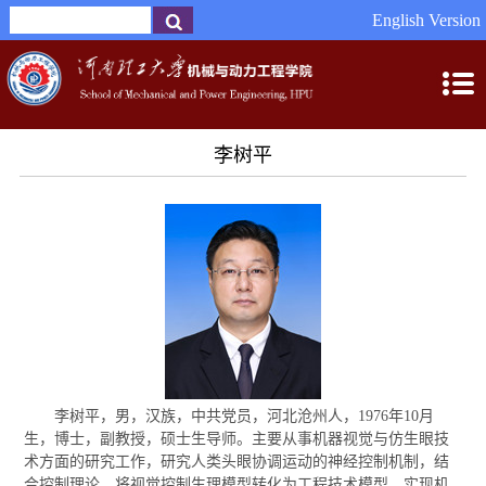
English Version
李树平
李树平，男，汉族，中共党员，河北沧州人，1976年10月
生，博士，副教授，硕士生导师。主要从事机器视觉与仿生眼技
术方面的研究工作，研究人类头眼协调运动的神经控制机制，结
合控制理论，将视觉控制生理模型转化为工程技术模型，实现机