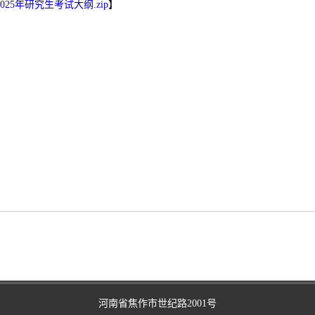
025年研究生考试大纲.zip
】
河南省焦作市世纪路2001号