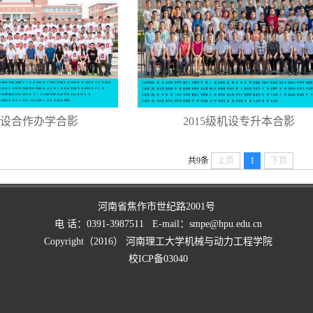
级机设合作办学合影
2015级机设专升本合影
共9条
上页
1
下页
河南省焦作市世纪路2001号
电 话：0391-3987511 E-mail：smpe@hpu.edu.cn
Copyright（2016） 河南理工大学机械与动力工程学院
校ICP备03040