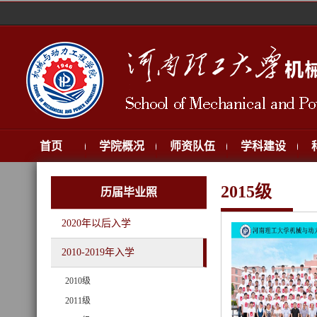
首页
学院概况
师资队伍
学科建设
2015级
历届毕业照
2020年以后入学
2010-2019年入学
2010级
2011级